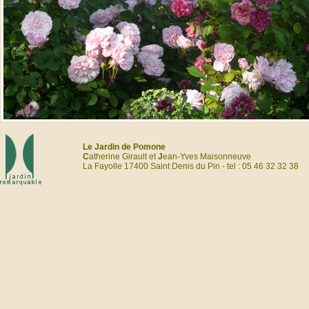
Le Jardin de Pomone
C
atherine Girault et
J
ean-Yves Maisonneuve
La Fayolle 17400 Saint Denis du Pin - tel : 05 46 32 32 38