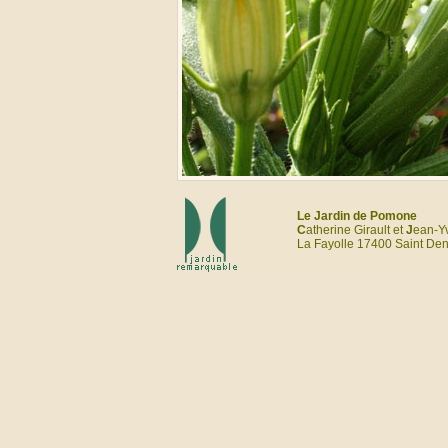
Le Jardin de Pomone
C
atherine Girault et
J
ean-Y
La Fayolle 17400 Saint Deni