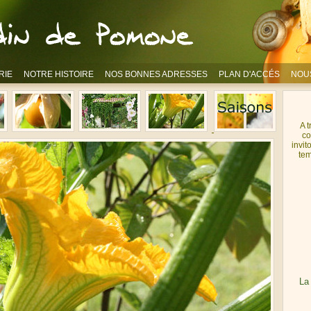
RIE
NOTRE HISTOIRE
NOS BONNES ADRESSES
PLAN D'ACCÉS
NOU
A 
co
invit
tem
La