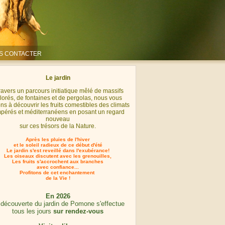
S CONTACTER
Le jardin
travers un parcours initiatique mêlé de massifs
lorés, de fontaines et de pergolas, nous vous
ons à découvrir les fruits comestibles des climats
pérés et méditerranéens en posant un regard
nouveau
sur ces trésors de la Nature.
Après les pluies de l'hiver
et le soleil radieux de ce début d'été
Le jardin s'est reveillé dans l'exubérance!
Les oiseaux discutent avec les grenouilles,
Les fruits s'accrochent aux branches
avec confiance...
Profitons de cet enchantement
de la Vie !
En 2026
 découverte du jardin de Pomone s'effectue
tous les jours
sur rendez-vous