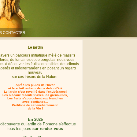
S CONTACTER
Le jardin
travers un parcours initiatique mêlé de massifs
lorés, de fontaines et de pergolas, nous vous
ons à découvrir les fruits comestibles des climats
pérés et méditerranéens en posant un regard
nouveau
sur ces trésors de la Nature.
Après les pluies de l'hiver
et le soleil radieux de ce début d'été
Le jardin s'est reveillé dans l'exubérance!
Les oiseaux discutent avec les grenouilles,
Les fruits s'accrochent aux branches
avec confiance...
Profitons de cet enchantement
de la Vie !
En 2026
 découverte du jardin de Pomone s'effectue
tous les jours
sur rendez-vous