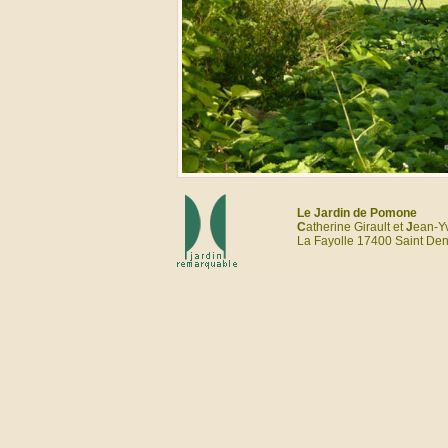
Le Jardin de Pomone
C
atherine Girault et
J
ean-Y
La Fayolle 17400 Saint Deni