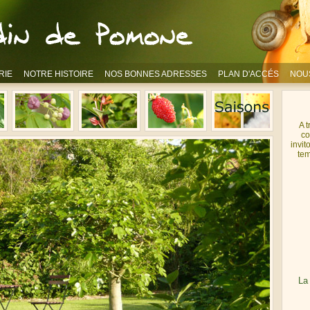
RIE
NOTRE HISTOIRE
NOS BONNES ADRESSES
PLAN D'ACCÉS
NOU
A 
co
invit
tem
La